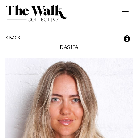
Toggl
naviga
BACK
DASHA